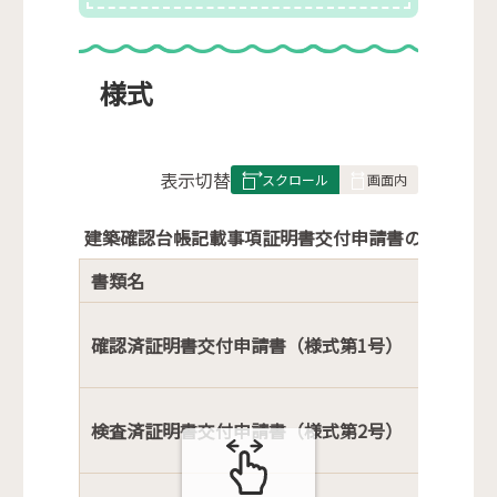
様式
表
表示切替
組
み
建築確認台帳記載事項証明書交付申請書の様式
の
書類名
確認済証明書交付申請書（様式第1号）
検査済証明書交付申請書（様式第2号）