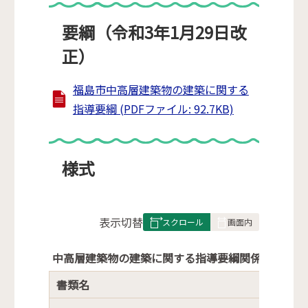
要綱（令和3年1月29日改
正）
福島市中高層建築物の建築に関する
指導要綱 (PDFファイル: 92.7KB)
様式
表
表示切替
組
み
中高層建築物の建築に関する指導要綱関係申請書の
の
書類名
様