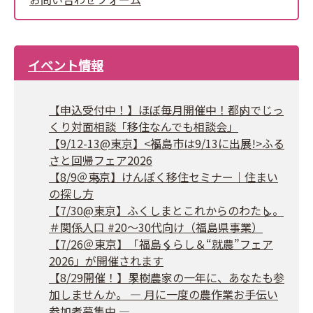
イベント情報
【申込受付中！】ほぼ毎月開催中！都内でじっ
くり対面相談「移住なんでも相談会」
【9/12-13@東京】<福島市は9/13に出展!>ふる
さと回帰フェア2026
【8/9＠東京】けんぽく移住セミナー｜住まい
の探し方
【7/30@東京】ふくしまとこれからのわたし。
＃関係人口 #20～30代向け（福島県事業）
【7/26＠東京】「福島くらし＆“就農”フェア
2026」が開催されます
【8/29開催！】果樹農家の一年に、あなたも参
加しませんか。 ― 月に一度の農作業お手伝い
参加者募集中 ―