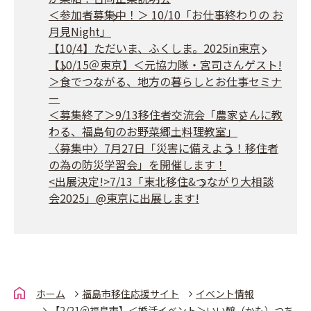
＜参加者募集中！＞ 10/10「お仕事終わりの お
月見Night」
【10/4】ただいま、ふくしま。2025in東京
【10/15＠東京】＜元協力隊・宮司さんゲスト!
＞食でつながる、地方の暮らしとお仕事セミナ
ー
＜募集終了＞9/13移住者交流会「農家さんに教
わる、福島旬のお野菜郷土料理教室」
〈募集中〉7月27日「災害に備えよう！移住者
の為の防災学習会」を開催します！
<出展決定!>7/13「東北移住&つながり大相談
会2025」@東京に出展します!
ホーム
福島市移住応援サイト
イベント情報
【2/21＠福島市】＜婚活イベント＞いい醸（かも）つち