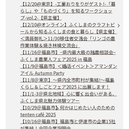
【12/20@東京】-工房おりをりがゲスト!-「暮
らし」や「ものづくり」を知るワークショッ
プ-vol.2-【県主催】
【12/10@オンライン】ふくしまのクラフトビ
ールから知るふくしまの食と暮らし【県主催】
＜満員御礼＞11/30移住者交流会「リンゴの農
作業体験＆焼き林檎交流会」
【11/16＠福島市】~県内最大級の就農相談会~
ふくしま農業人フェア2025 in 福島
【11/9＠福島市】＜婚活イベント＞アマンダン
アイル Autumn Party
【11/8＠東京】～県内全市町村が集結!～福島
くらし＆しごとフェア2025 に出展します！
【11/1-3＠県北地域】心に響く出会いがある、
ふくしま県北魅力体験ツアー
【10/29＠福島市】何かはじめたい人のための
tenten café 2025
【10/16＠福島市】福島市と伊達市の企業15社
が集結！合同企業説明会