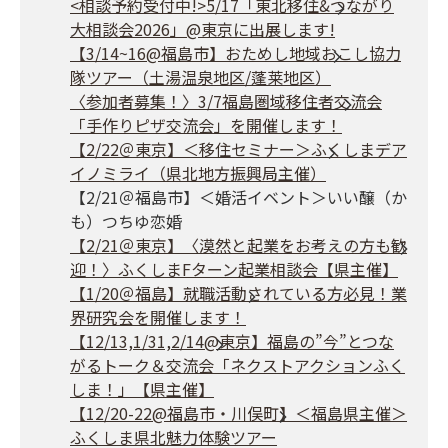
<相談予約受付中!>5/17「東北移住&つながり
大相談会2026」@東京に出展します!
【3/14~16@福島市】おためし地域おこし協力
隊ツアー（土湯温泉地区/蓬莱地区）
〈参加者募集！〉3/7福島圏域移住者交流会
「手作りピザ交流会」を開催します！
【2/22＠東京】＜移住セミナー＞ふくしまデア
イノミライ（県北地方振興局主催）
【2/21＠福島市】＜婚活イベント＞いい醸（か
も）つちゆ恋婚
【2/21＠東京】〈漠然と起業をお考えの方も歓
迎！〉ふくしまFターン起業相談会【県主催】
【1/20＠福島】就職活動されている方必見！業
界研究会を開催します！
【12/13,1/31,2/14@東京】福島の”今”とつな
がるトーク＆交流会「ネクストアクションふく
しま！」【県主催】
【12/20-22@福島市・川俣町】＜福島県主催＞
ふくしま県北魅力体験ツアー