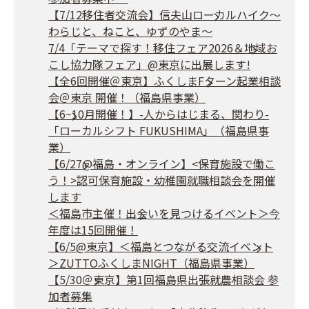
【7/12移住者交流会】信夫山ローカルハイク～
わらじと、ねこと、ゆずのやま～
7/4「テーマで探す！移住フェア2026＆地域お
こし協力隊フェア」@東京に出展します!
【全6回開催＠東京】ふくしまFターン起業相談
会＠東京 開催！（福島県事業）
【6~10月開催！】-人からはじまる、関わり-
「ローカルシフト FUKUSHIMA」（福島県事
業）
【6/27@福島・オンライン】<保育施設で働こ
う！>認可保育施設・幼稚園就職相談会を開催
します
＜福島市主催！出会いを見つけるイベント＞今
年度は15回開催！
【6/5@東京】＜福島とつながる交流イベント
＞ZUTTOふくしまNIGHT（福島県事業）
【5/30＠東京】第1回福島県出張就農相談会 参
加者募集