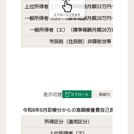
上位所得者（イ）（標準報酬月額53万円～79万円
スクロールできます
一般所得者（ウ）（標準報酬月額28万円～50万円
一般所得者（エ）（標準報酬月額26万円以下の
市民税（住民税）非課税世帯（オ）
表
表示切替
組
み
令和8年8月診療分からの高額療養費自己負担限度額
の
所得区分（適用区分）
過
上位所得者（ア）