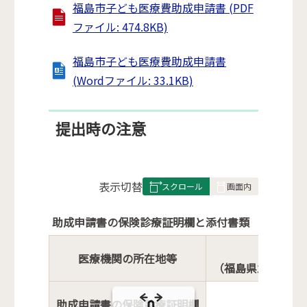
福島市子ども医療費助成申請書 (PDF
ファイル: 474.8KB)
福島市子ども医療費助成申請書
(Wordファイル: 33.1KB)
提出時の注意
表
表示切替
組
み
助成申請書の保険診療証明欄と添付書類
の
医療機関の所在地等
（福島県立医科大
助成申請書の保険診療証明欄