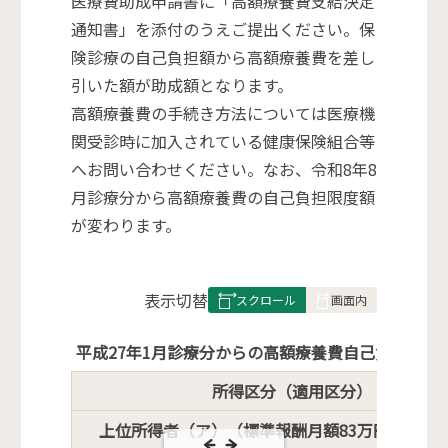
医療費助成申請書に「高額療養費支給決定
通知書」を添付のうえご提出ください。保
険診療の自己負担額から高額療養費を差し
引いた額が助成額となります。
高額療養費の手続き方法については医療機
関受診時に加入されている健康保険組合等
へお問い合わせください。なお、令和8年8
月診療分から高額療養費の自己負担限度額
が変わります。
表
表示切替
組
み
平成27年1月診療分からの高額療養費自己負担限度
の
所得区分（適用区分）
上位所得者（ア）（標準報酬月額83万円以上の