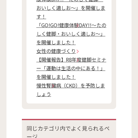
おいしく適しお～」を開催しま
す！
「GO!GO!健康体験DAY!!～たの
しく健脚・おいしく適しお～」
を開催しました！
女性の健康づくり
【開催報告】R8年度健脚セミナ
ー「運動は生活の中にある！」
を開催しました！
慢性腎臓病（CKD）を予防しま
しょう
同じカテゴリ内で
よく見られるペ
ージ