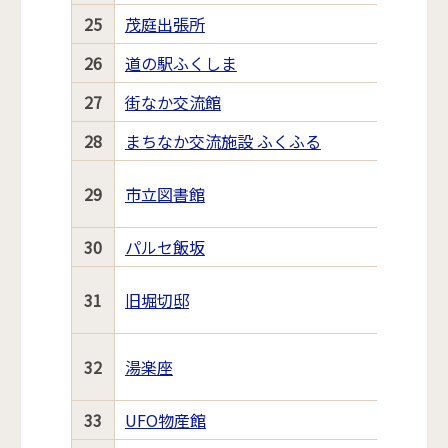
25
茂庭出張所
26
道の駅ふくしま
27
街なか交流館
28
まちなか交流施設 ふくふる
29
市立図書館
30
パルセ飯坂
31
旧堀切邸
32
湯楽座
33
UFO物産館