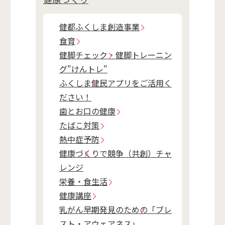
健都ふくしま創造事業
食育
健脚チェック・健脚トレーニン
グ"けんトレ"
ふくしま健民アプリをご活用く
ださい！
歯とお口の健康
たばこ対策
熱中症予防
健康づくりで競争（共創）チャ
レンジ
栄養・食生活
健康講座
乳がん早期発見のための「ブレ
スト・アウェアネス」