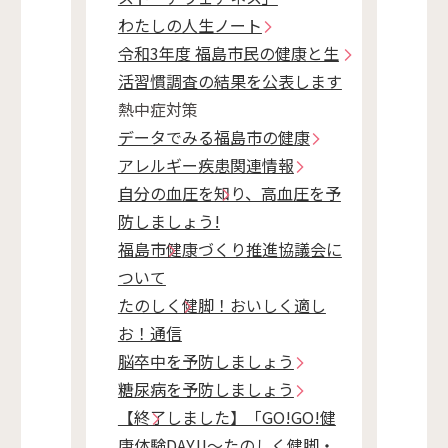
わたしの人生ノート
令和3年度 福島市民の健康と生
活習慣調査の結果を公表します
熱中症対策
データでみる福島市の健康
アレルギー疾患関連情報
自分の血圧を知り、高血圧を予
防しましょう!
福島市健康づくり推進協議会に
ついて
たのしく健脚！おいしく適し
お！通信
脳卒中を予防しましょう
糖尿病を予防しましょう
【終了しました】「GO!GO!健
康体験DAY!!～たのしく健脚・