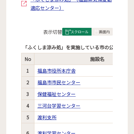
適応センター）
表
表示切替
組
み
「ふくしま涼み処」を実施している市の公共施設
の
No
施設名
1
福島市役所本庁舎
2
福島市市民センター
3
保健福祉センター
4
三河台学習センター
5
渡利支所
6
渡利学習センター