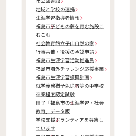
市立図書館
地域と学校の連携
生涯学習指導者情報
福島市子どもの夢を育む施設こ
むこむ
社会教育館立子山自然の家
行事共催・後援の承認申請
福島市生涯学習活動推進員
福島市海外チャレンジ応援事業
福島市生涯学習振興計画
就学義務猶予免除者等の中学校
卒業程度認定試験
冊子「福島市の生涯学習・社会
教育」データ版
学校支援ボランティアを募集し
ています