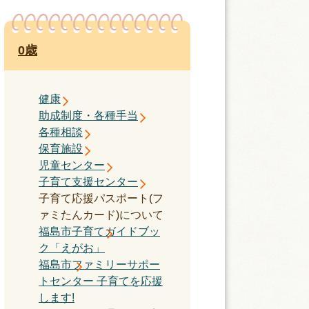
0歳
健康
助成制度・各種手当
各種相談
保育施設
児童センター
子育て支援センター
子育て応援パスポート(フ
ァミたんカード)について
福島市子育てガイドブッ
ク「えがお」
福島市ファミリーサポー
トセンター 子育てを応援
します!