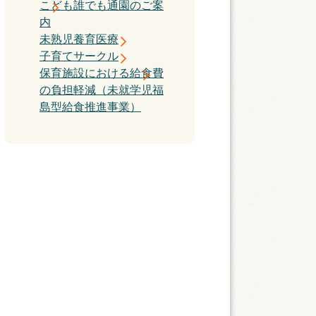
こども誰でも通園のご案
内
未熟児養育医療
子育てサークル
保育施設における給食費
の負担軽減（未就学児福
島型給食推進事業）