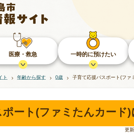
医療・救急
一時的に預けたい
イト
年齢から探す
0歳
子育て応援パスポート(ファ
ポート(ファミたんカード)
更新