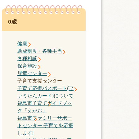
0歳
健康
助成制度・各種手当
各種相談
保育施設
児童センター
子育て支援センター
子育て応援パスポート(フ
ァミたんカード)について
福島市子育てガイドブッ
ク「えがお」
福島市ファミリーサポー
トセンター 子育てを応援
します!