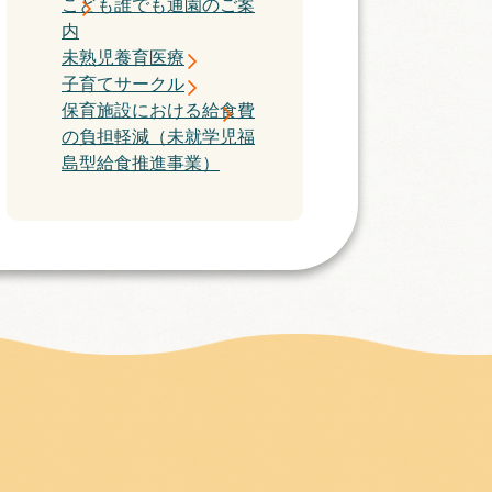
こども誰でも通園のご案
内
未熟児養育医療
子育てサークル
保育施設における給食費
の負担軽減（未就学児福
島型給食推進事業）