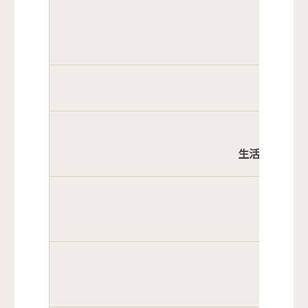
妊産婦
生活扶助・医
高
老