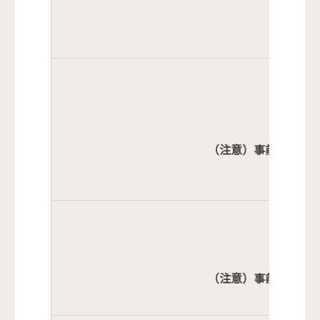
市
司法書
（注意）事前予約は
土地家屋
（注意）事前予約は