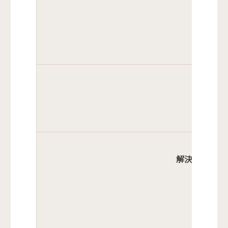
行
社会
（
解決に役立つ
（注