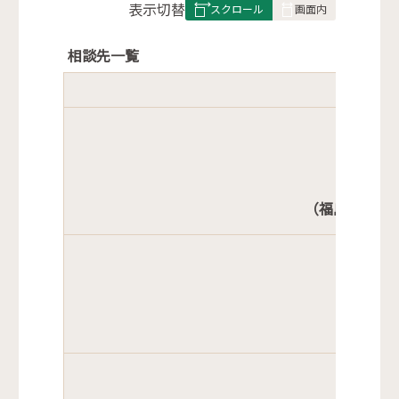
表
表示切替
組
み
相談先一覧
の
〔
（福島市在住
市