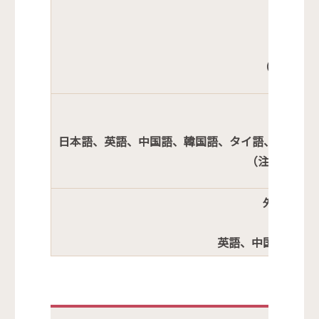
（注意）対
日本語、英語、中国語、韓国語、タイ語、ポルト
（注意）来所
外国人住
英語、中国語、韓