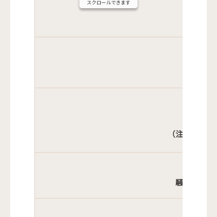
スクロールできます
消費
消費生活
成年後
社
（注意）来所
騒音、振動