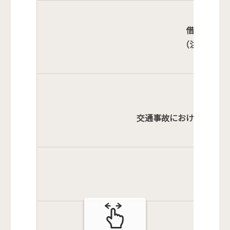
借金、離婚
（注意）収
交通事故における損害賠
配偶者
女
消