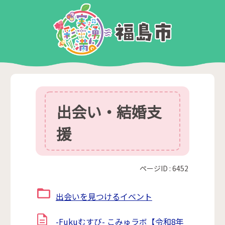
出会い・結婚支
援
ページID :
6452
出会いを見つけるイベント
-Fukuむすび- こみゅラボ【令和8年