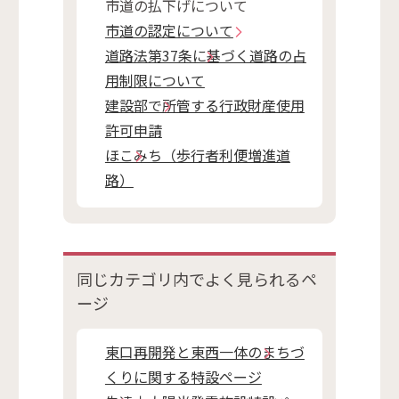
市道の払下げについて
市道の認定について
道路法第37条に基づく道路の占
用制限について
建設部で所管する行政財産使用
許可申請
ほこみち（歩行者利便増進道
路）
同じカテゴリ内で
よく見られるペ
ージ
東口再開発と東西一体のまちづ
くりに関する特設ページ