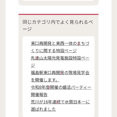
同じカテゴリ内で
よく見られるペ
ージ
東口再開発と東西一体のまちづ
くりに関する特設ページ
先達山太陽光発電施設特設ペー
ジ
福島駅東口再開発の現場見学会
を開催します。
令和8年度開催の婚活パーティー
開催報告
荒川が16年連続で水質日本一に
選ばれました