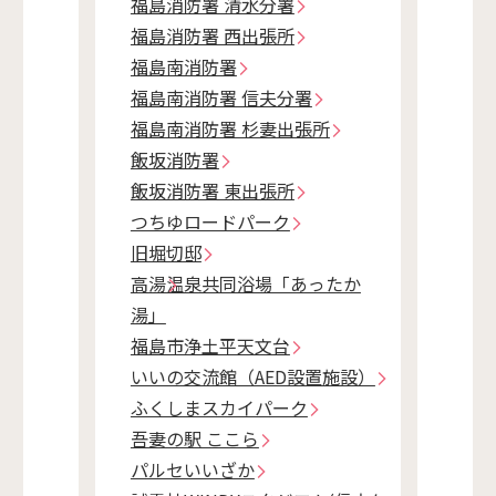
福島消防署 清水分署
福島消防署 西出張所
福島南消防署
福島南消防署 信夫分署
福島南消防署 杉妻出張所
飯坂消防署
飯坂消防署 東出張所
つちゆロードパーク
旧堀切邸
高湯温泉共同浴場「あったか
湯」
福島市浄土平天文台
いいの交流館（AED設置施設）
ふくしまスカイパーク
吾妻の駅 ここら
パルセいいざか