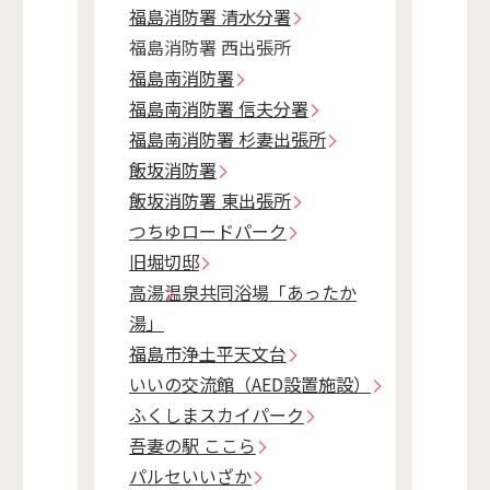
福島消防署 清水分署
福島消防署 西出張所
福島南消防署
福島南消防署 信夫分署
福島南消防署 杉妻出張所
飯坂消防署
飯坂消防署 東出張所
つちゆロードパーク
旧堀切邸
高湯温泉共同浴場「あったか
湯」
福島市浄土平天文台
いいの交流館（AED設置施設）
ふくしまスカイパーク
吾妻の駅 ここら
パルセいいざか