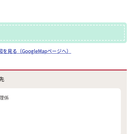
見る（GoogleMapページへ）
先
理係