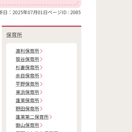
新日：2025年07月01日
ページID :
2085
保育所
渡利保育所
笹谷保育所
杉妻保育所
余目保育所
平野保育所
東浜保育所
蓬莱保育所
野田保育所
蓬莱第二保育所
御山保育所