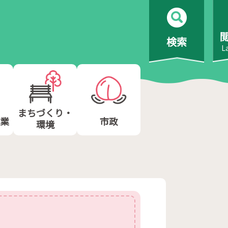
検索
L
まちづくり・
業
市政
環境