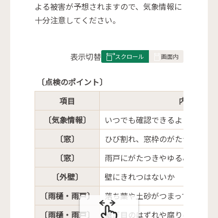
よる被害が予想されますので、気象情報に
十分注意してください。
表
表示切替
組
み
〔点検のポイント〕
の
項目
内容
〔気象情報〕
いつでも確認できるようにラジ
〔窓〕
ひび割れ、窓枠のがたつきはな
〔窓〕
雨戸にがたつきやゆるみはない
〔外壁〕
壁にきれつはないか
〔雨樋・雨戸〕
落ち葉や土砂がつまっていない
〔雨樋・雨戸〕
継ぎ目のはずれや腐りはないか