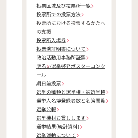
投票区域及び投票所一覧
投票所での投票方法
投票所における投票するかたへ
の支援
投票所入場券
投票済証明書について
政治活動用事務所証票
明るい選挙啓発ポスターコンク
ール
期日前投票
選挙の種類と選挙権・被選挙権
選挙人名簿登録者数と名簿閲覧
選挙公報
選挙機材お貸しします
選挙結果(統計資料)
選挙運動について