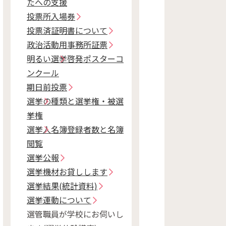
たへの支援
投票所入場券
投票済証明書について
政治活動用事務所証票
明るい選挙啓発ポスターコ
ンクール
期日前投票
選挙の種類と選挙権・被選
挙権
選挙人名簿登録者数と名簿
閲覧
選挙公報
選挙機材お貸しします
選挙結果(統計資料)
選挙運動について
選管職員が学校にお伺いし