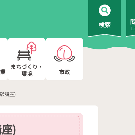
検索
L
まちづくり・
業
市政
環境
験講座)
座)