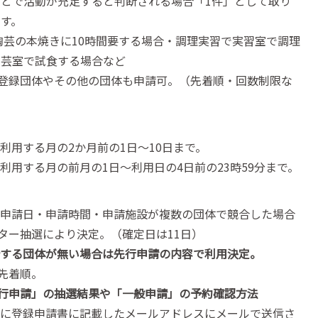
ことで活動が充足すると判断される場合「1件」として取り
す。
芸の本焼きに10時間要する場合・調理実習で実習室で調理
工芸室で試食する場合など
登録団体やその他の団体も申請可。（先着順・回数制限な
利用する月の2か月前の1日～10日まで。
利用する月の前月の1日～利用日の4日前の23時59分まで。
申請日・申請時間・申請施設が複数の団体で競合した場合
ター抽選により決定。（確定日は11日）
する団体が無い場合は先行申請の内容で利用決定。
先着順。
行申請」の抽選結果や「一般申請」の予約確認方法
に登録申請書に記載したメールアドレスにメールで送信さ