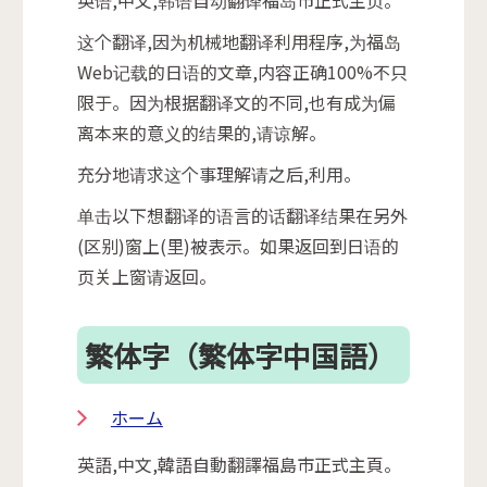
这个翻译,因为机械地翻译利用程序,为福岛
Web记载的日语的文章,内容正确100%不只
限于。因为根据翻译文的不同,也有成为偏
离本来的意义的结果的,请谅解。
充分地请求这个事理解请之后,利用。
单击以下想翻译的语言的话翻译结果在另外
(区别)窗上(里)被表示。如果返回到日语的
页关上窗请返回。
繁体字（繁体字中国語）
ホーム
英語,中文,韓語自動翻譯福島市正式主頁。