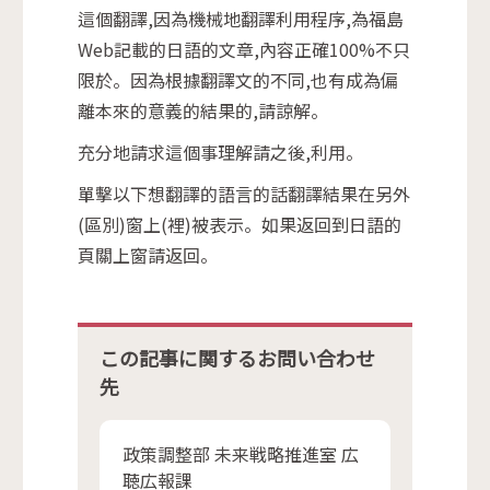
這個翻譯,因為機械地翻譯利用程序,為福島
Web記載的日語的文章,內容正確100%不只
限於。因為根據翻譯文的不同,也有成為偏
離本來的意義的結果的,請諒解。
充分地請求這個事理解請之後,利用。
單擊以下想翻譯的語言的話翻譯結果在另外
(區別)窗上(裡)被表示。如果返回到日語的
頁關上窗請返回。
この記事に関するお問い合わせ
先
政策調整部 未来戦略推進室 広
聴広報課