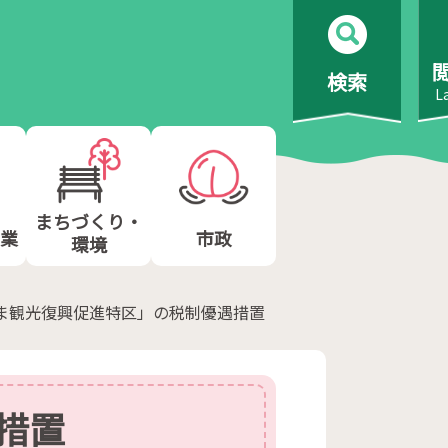
検索
L
まちづくり・
業
市政
環境
ま観光復興促進特区」の税制優遇措置
措置