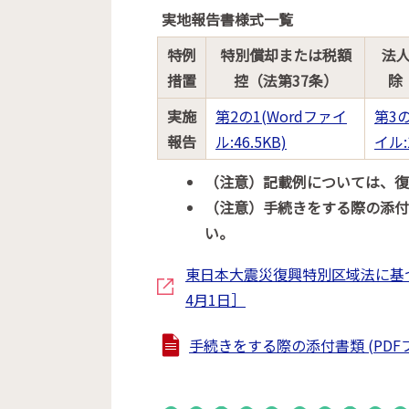
実地報告書様式一覧
特例
特別償却または税額
法
措置
控（法第37条）
除
実施
第2の1(Wordファイ
第3の
報告
ル:46.5KB)
イル:1
（注意）記載例については、
（注意）手続きをする際の添
い。
東日本大震災復興特別区域法に基
4月1日］
手続きをする際の添付書類 (PDFファ