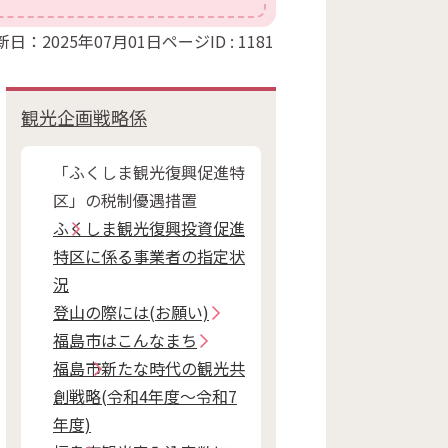
新日：2025年07月01日
ページID :
1181
観光企画戦略係
「ふくしま観光復興促進特
区」の税制優遇措置
ふくしま観光復興投資促進
特区に係る事業者の指定状
況
登山の際には(お願い)
福島市はこんなまち
福島市新たな時代の観光共
創戦略(令和4年度～令和7
年度)