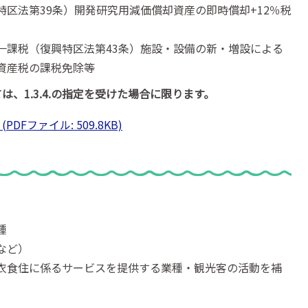
区法第39条）開発研究用減価償却資産の即時償却+12％税
一課税（復興特区法第43条）施設・設備の新・増設による
資産税の課税免除等
ては、1.3.4.の指定を受けた場合に限ります。
Fファイル: 509.8KB)
種
など）
衣食住に係るサービスを提供する業種・観光客の活動を補