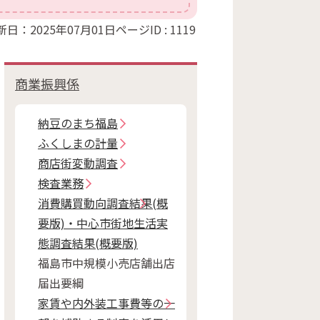
新日：2025年07月01日
ページID :
1119
商業振興係
納豆のまち福島
ふくしまの計量
商店街変動調査
検査業務
消費購買動向調査結果(概
要版)・中心市街地生活実
態調査結果(概要版)
福島市中規模小売店舗出店
届出要綱
家賃や内外装工事費等の一