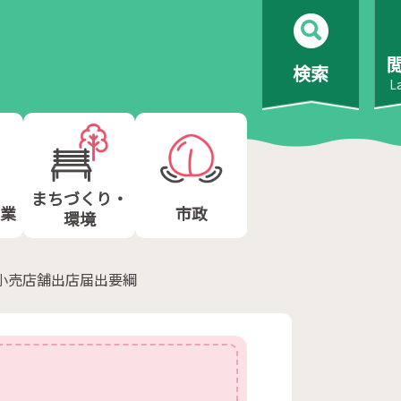
検索
L
まちづくり・
業
市政
環境
小売店舗出店届出要綱