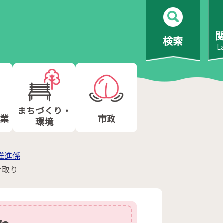
検索
L
まちづくり・
業
市政
環境
推進係
け取り