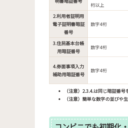
明書暗証番号
桁以上
2.利用者証明用
電子証明書暗証
数字4桁
番号
3.住民基本台帳
数字4桁
用暗証番号
4.券面事項入力
数字4桁
補助用暗証番号
（注意）2.3.4.は同じ暗証
（注意）簡単な数字の並びや
コンビニでも初期化