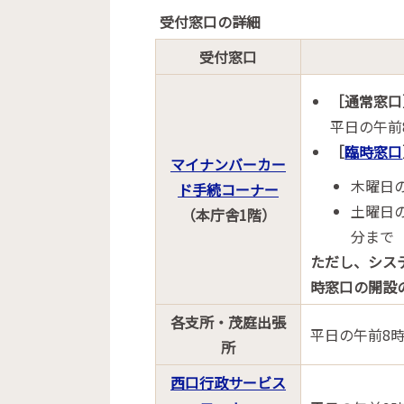
受付窓口の詳細
受付窓口
［通常窓口
平日の午前
［
臨時窓口
マイナンバーカー
木曜日の
ド手続コーナー
土曜日の
（本庁舎1階）
分まで
ただし、
シス
時窓口の開設
各支所・茂庭出張
平日の午前8時
所
西口行政サービス