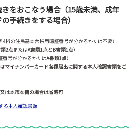
きをおこなう場合（15歳未満、成年
ドの手続きをする場合）
字4桁の住民基本台帳用暗証番号が分かるかたは不要）
書類2点
または
A書類1点とB書類1点
）
証番号が分かるかたは
A書類1点
）
てはマイナンバーカード各種届出に関する本人確認書類をご
本
帯又は本市本籍の場合は省略可
する本人確認書類