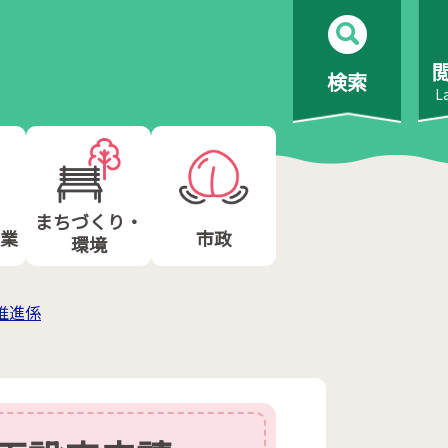
検索
L
まちづくり・
業
市政
環境
推進係