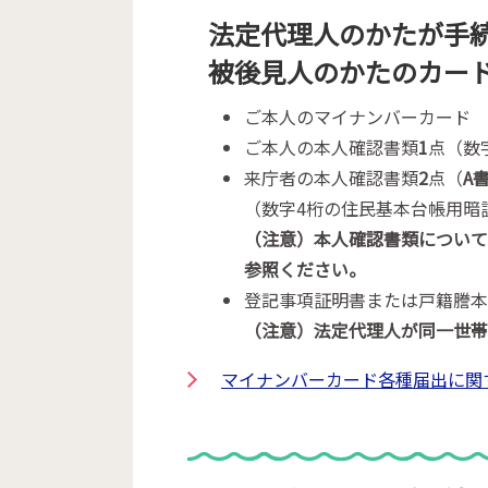
法定代理人のかたが手続
被後見人のかたのカー
ご本人のマイナンバーカード
ご本人の本人確認書類
1
点（数
来庁者の本人確認書類
2
点（
A
（数字4桁の住民基本台帳用暗
（注意）本人確認書類につい
参照ください。
登記事項証明書または戸籍謄
（注意）法定代理人が同一世
マイナンバーカード各種届出に関