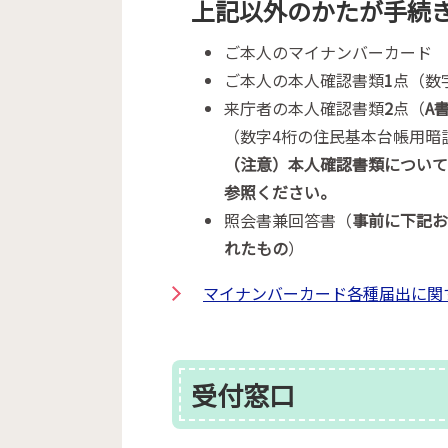
上記以外のかたが手続
ご本人のマイナンバーカード
ご本人の本人確認書類
1
点（数
来庁者の本人確認書類
2
点（
A
（数字4桁の住民基本台帳用暗証番号
（注意）本人確認書類につい
参照ください。
照会書兼回答書（
事前に下記
れたもの
）
マイナンバーカード各種届出に関
受付窓口