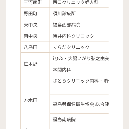
三河南町
西口クリニック婦人科
野田町
須川診療所
東中央
福島西部病院
南中央
待井内科クリニック
八島田
てらだクリニック
iひふ・大腸いがり弘之由美子クリニ
笹木野
本間内科
さとうクリニック内科・消化器内科
方木田
福島県保健衛生協会 総合健診センタ
福島南病院