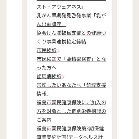
スト・アウェアネス」
乳がん早期発見啓発事業「乳が
ん出前講座」
協会けんぽ福島支部との健康づ
くり事業連携協定締結
市民検診
市民検診で「要精密検査」とな
った方へ
歯周病検診
禁煙したいあなたへ「禁煙支援
情報」
福島市国民健康保険にご加入の
方を対象とした個別栄養相談の
ご案内
福島市国民健康保険第3期保健
事業実施計画(データヘルス計