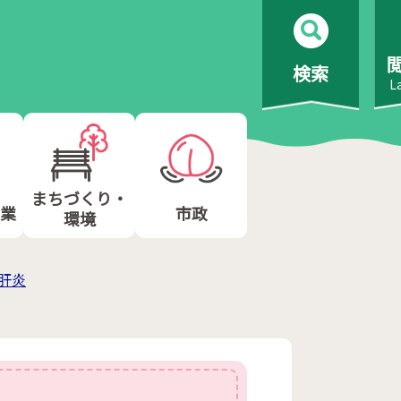
検索
L
まちづくり・
業
市政
環境
肝炎