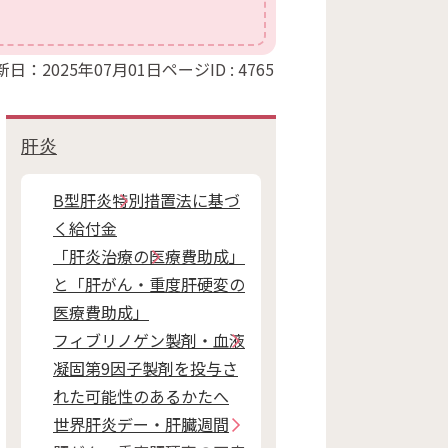
新日：2025年07月01日
ページID :
4765
肝炎
B型肝炎特別措置法に基づ
く給付金
「肝炎治療の医療費助成」
と「肝がん・重度肝硬変の
医療費助成」
フィブリノゲン製剤・血液
凝固第9因子製剤を投与さ
れた可能性のあるかたへ
世界肝炎デー・肝臓週間