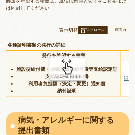
郵送を希望する場合は、返信用封筒と切手をご持参また
は同封してください。
表
表示切替
組
み
各種証明書類の発行の詳細
の
発行を希望する書類
施設型給付費・地域型保育給付費等支給認定証
支給認定変更通知書
スクロールできます
証明発
利用者負担額（決定・変更）通知書
納付証明
病気・アレルギーに関する
提出書類