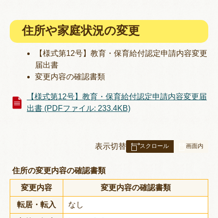
住所や家庭状況の変更
【様式第12号】教育・保育給付認定申請内容変更
届出書
変更内容の確認書類
【様式第12号】教育・保育給付認定申請内容変更届
出書 (PDFファイル: 233.4KB)
表
表示切替
組
み
住所の変更内容の確認書類
の
変更内容
変更内容の確認書類
転居・転入
なし