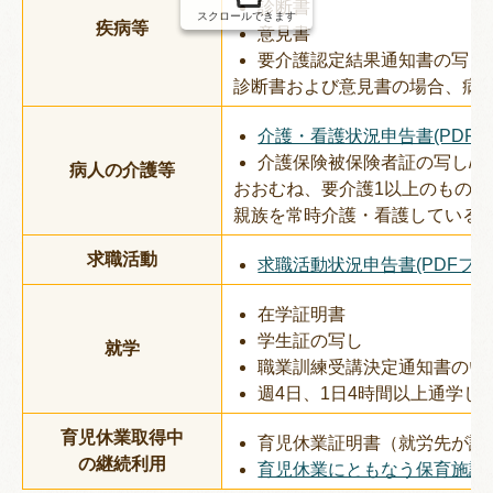
診断書
スクロールできます
疾病等
意見書
要介護認定結果通知書の写し
診断書および意見書の場合、病
介護・看護状況申告書(PDFファイ
介護保険被保険者証の写し/障
病人の介護等
おおむね、要介護1以上のものが
親族を常時介護・看護している
求職活動
求職活動状況申告書(PDFファイル
在学証明書
学生証の写し
就学
職業訓練受講決定通知書のい
週4日、1日4時間以上通学
育児休業取得中
育児休業証明書（就労先が証
の継続利用
育児休業にともなう保育施設継続入