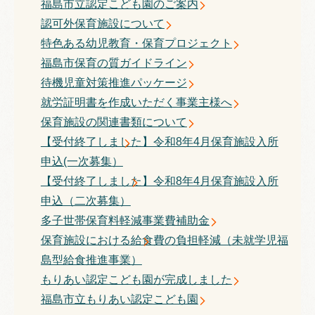
福島市立認定こども園のご案内
認可外保育施設について
特色ある幼児教育・保育プロジェクト
福島市保育の質ガイドライン
待機児童対策推進パッケージ
就労証明書を作成いただく事業主様へ
保育施設の関連書類について
【受付終了しました】令和8年4月保育施設入所
申込(一次募集）​​​
【受付終了しました】令和8年4月保育施設入所
申込（二次募集）
多子世帯保育料軽減事業費補助金
保育施設における給食費の負担軽減（未就学児福
島型給食推進事業）
もりあい認定こども園が完成しました
福島市立もりあい認定こども園