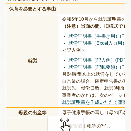
の
保育を必要とする事由
令和6年10月から就労証明書の
（注意）当面の間、旧様式でも
就労証明書（手書き用）(PDFファ
就労証明書（Excel入力用）(Exc
＜記入例＞
就労証明書（記入例）(PDFファイ
就労
就労証明書（記載要領）(PDFフ
月64時間以上の就労をしている
自営業の場合、確定申告書の写し
就労先、就労日数、就労時間に
事業者のかたは、次のページも
就労証明書を作成いただく事業
母子健康手帳の写し（母の氏名
母親の出産等
障害者手帳等の写し