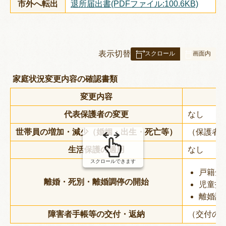
市外へ転出
退所届出書(PDFファイル:100.6KB)
表
表示切替
組
み
家庭状況変更内容の確認書類
の
変更内容
代表保護者の変更
なし
世帯員の増加・減少（婚姻・出生・死亡等）
（保護者
生活保護の適用
なし
スクロールできます
戸籍全
離婚・死別・離婚調停の開始
児童扶
離婚調
障害者手帳等の交付・返納
（交付の