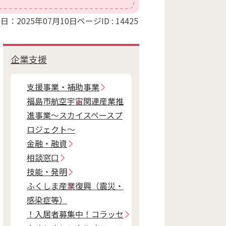
日：2025年07月10日
ページID :
14425
企業支援
支援事業・補助事業
福島市航空宇宙関連産業推
進事業～スカイスペースプ
ロジェクト～
金融・融資
相談窓口
技能・発明
ふくしま産業復興（震災・
感染症等）
！入居者募集中！コラッセ