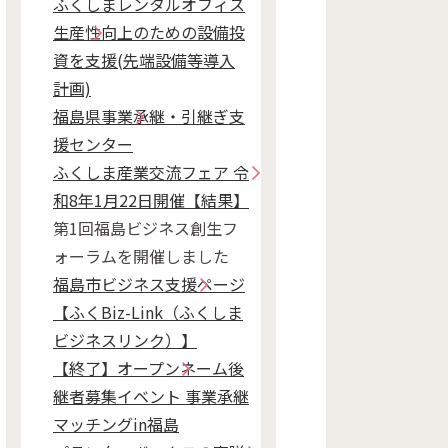
ふくしまレンタルオフィス
生産性向上のための設備投
資を支援(先端設備等導入
計画)
福島県事業承継・引継ぎ支
援センター
ふくしま産業交流フェア 令
和8年1月22日開催【結果】
第1回福島ビジネス創生フ
ォーラムを開催しました
福島市ビジネス支援ページ
【ふくBiz-Link（ふくしま
ビジネスリンク）】
【終了】オープンネーム後
継者募集イベント 事業承継
マッチングin福島