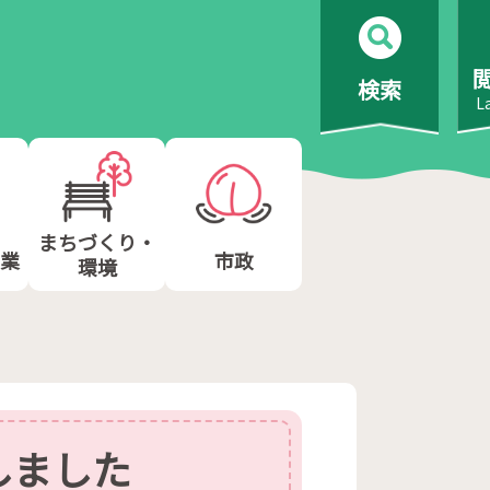
検索
L
まちづくり・
業
市政
環境
しました