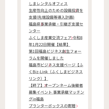
しまレンタルオフィス
生産性向上のための設備投資を
支援(先端設備等導入計画)
福島県事業承継・引継ぎ支援セ
ンター
ふくしま産業交流フェア 令和8
年1月22日開催【結果】
第1回福島ビジネス創生フォー
ラムを開催しました
福島市ビジネス支援ページ【ふ
くBiz-Link（ふくしまビジネス
リンク）】
【終了】オープンネーム後継者
募集イベント 事業承継マッチン
グin福島
プランターボックスの寄贈