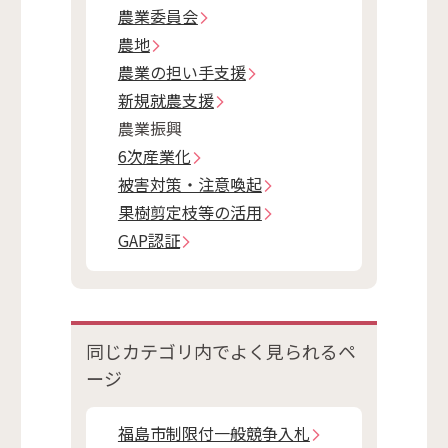
農業委員会
農地
農業の担い手支援
新規就農支援
農業振興
6次産業化
被害対策・注意喚起
果樹剪定枝等の活用
GAP認証
同じカテゴリ内で
よく見られるペ
ージ
福島市制限付一般競争入札