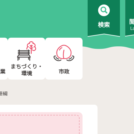
検索
L
まちづくり・
業
市政
環境
要綱