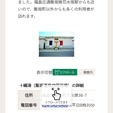
ました。福島交通飯坂線花水坂駅からも近
いので、飯坂町以外からも多くの利用者が
訪れます。
表
表示切替
組
み
十綱湯（飯坂温泉共同浴場）の詳細
の
住所
福島市飯坂町下川原36-7
スクロールできます
電話番号
024-542-0400
（平日8時30分～17時）