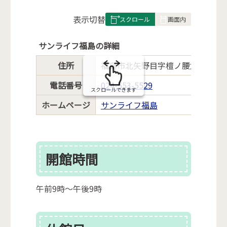
表
表示切替
組
み
サンライフ福島の詳細
の
住所
福島市北矢野目字檀ノ腰六番地の
電話番号
024-553-5529
スクロールできます
ホームページ
サンライフ福島
開館時間
午前9時～午後9時