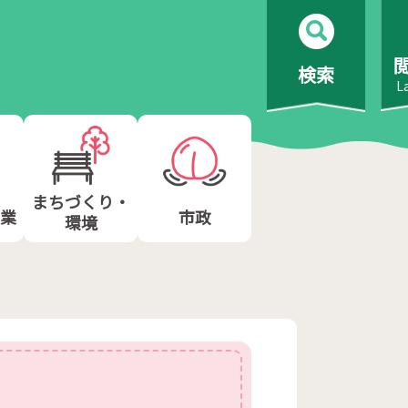
検索
L
まちづくり・
業
市政
環境