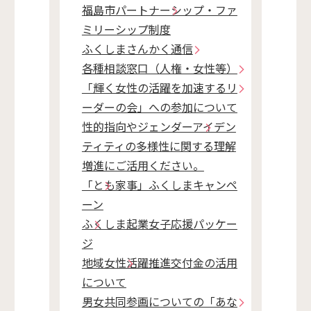
福島市パートナーシップ・ファ
ミリーシップ制度
ふくしまさんかく通信
各種相談窓口（人権・女性等）
「輝く女性の活躍を加速するリ
ーダーの会」への参加について
性的指向やジェンダーアイデン
ティティの多様性に関する理解
増進にご活用ください。
「とも家事」ふくしまキャンペ
ーン
ふくしま起業女子応援パッケー
ジ
地域女性活躍推進交付金の活用
について
男女共同参画についての「あな