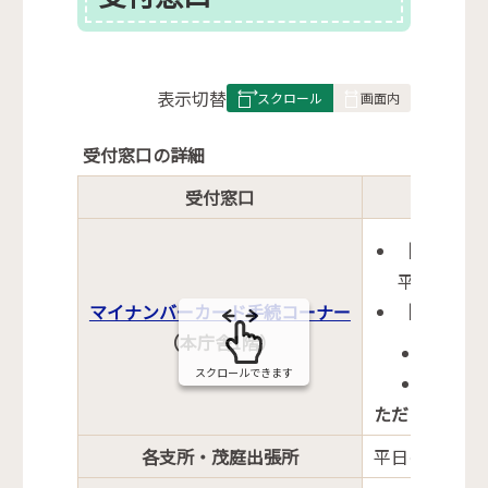
表
表示切替
組
み
受付窓口の詳細
の
受付窓口
［通常窓口
平日の午前
マイナンバーカード手続コーナー
［
臨時窓口
（本庁舎1階）
木曜日の
スクロールできます
土曜日の
ただし、シス
各支所・茂庭出張所
平日の午前8時