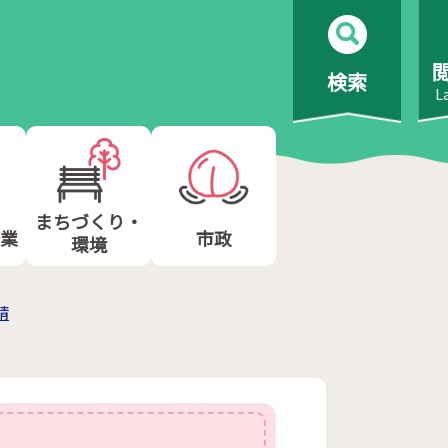
検索
L
まちづくり・
業
市政
環境
請