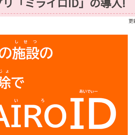
リ「ミライロID」の導入!
更