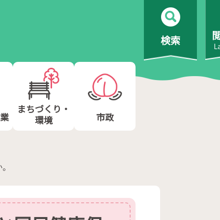
検索
L
まちづくり・
業
市政
環境
か。