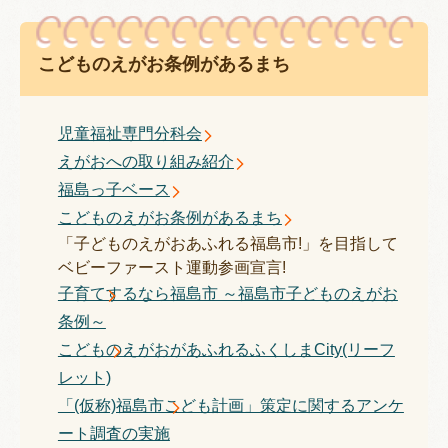
こどものえがお条例があるまち
児童福祉専門分科会
えがおへの取り組み紹介
福島っ子ベース
こどものえがお条例があるまち
「子どものえがおあふれる福島市!」を目指して
ベビーファースト運動参画宣言!
子育てするなら福島市 ～福島市子どものえがお
条例～
こどものえがおがあふれるふくしまCity(リーフ
レット)
「(仮称)福島市こども計画」策定に関するアンケ
ート調査の実施