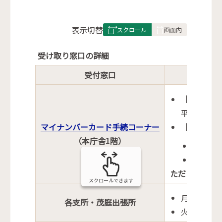
表
表示切替
組
み
受け取り窓口の詳細
の
受付窓口
［通常窓口
平日の午前
マイナンバーカード手続コーナー
［
臨時窓口
（本庁舎1階）
木曜日の
土曜日の
ただし、シス
スクロールできます
月曜日（休
各支所・茂庭出張所
火曜日から