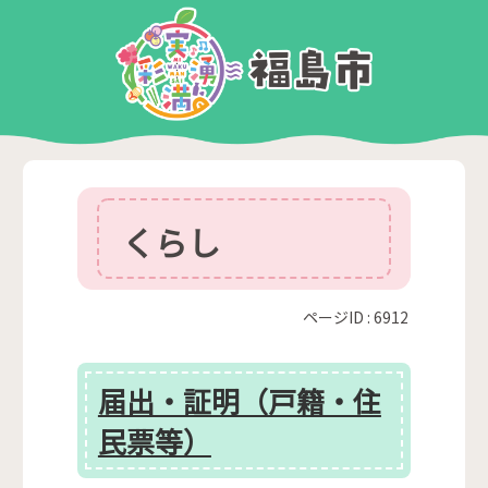
くらし
ページID :
6912
届出・証明（戸籍・住
民票等）